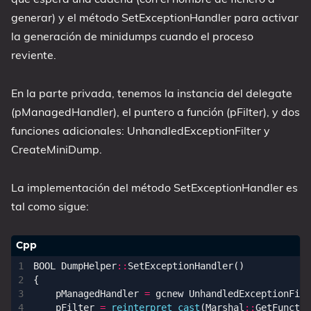
generar) y el método SetExceptionHandler para activar
la generación de minidumps cuando el proceso
reviente.
En la parte privada, tenemos la instancia del delegate
(pManagedHandler), el puntero a función (pFilter), y dos
funciones adicionales: UnhandledExceptionFilter y
CreateMiniDump.
La implementación del método SetExceptionHandler es
tal como sigue:
BOOL
DumpHelper
::
SetExceptionHandler
()
{
pManagedHandler
=
gcnew
UnhandledExceptionFilt
pFilter
=
reinterpret_cast
(
Marshal
::
GetFunctio