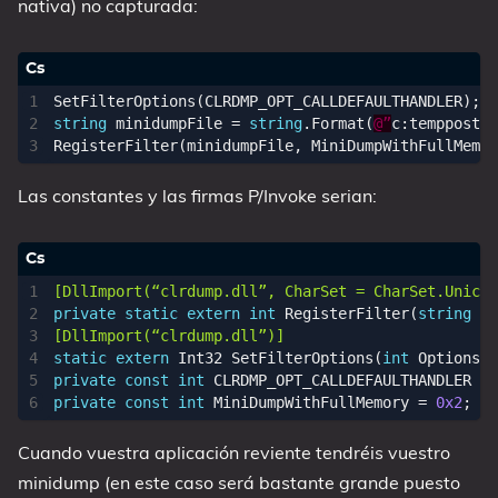
nativa) no capturada:
SetFilterOptions
(
CLRDMP_OPT_CALLDEFAULTHANDLER
);
string
minidumpFile
=
string
.
Format
(
@”
c
:
temppostmo
RegisterFilter
(
minidumpFile
,
MiniDumpWithFullMemor
Las constantes y las firmas P/Invoke serian:
[DllImport(“clrdump.dll”, CharSet = CharSet.Unicod
private
static
extern
int
RegisterFilter
(
string
Fi
[DllImport(“clrdump.dll”)]
static
extern
Int32
SetFilterOptions
(
int
Options
);
private
const
int
CLRDMP_OPT_CALLDEFAULTHANDLER
=
private
const
int
MiniDumpWithFullMemory
=
0x2
;
Cuando vuestra aplicación reviente tendréis vuestro
minidump (en este caso será bastante grande puesto