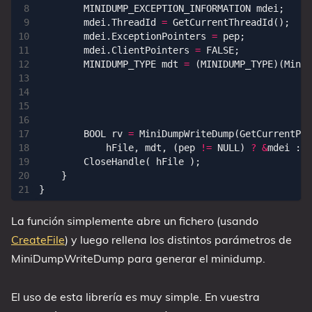
MINIDUMP_EXCEPTION_INFORMATION
mdei
;
mdei
.
ThreadId
=
GetCurrentThreadId
();
mdei
.
ExceptionPointers
=
pep
;
mdei
.
ClientPointers
=
FALSE
;
MINIDUMP_TYPE
mdt
=
(
MINIDUMP_TYPE
)(
MiniD
BOOL
rv
=
MiniDumpWriteDump
(
GetCurrentPro
hFile
,
mdt
,
(
pep
!=
NULL
)
?
&
mdei
:
N
CloseHandle
(
hFile
);
}
}
La función simplemente abre un fichero (usando
CreateFile
) y luego rellena los distintos parámetros de
MiniDumpWriteDump para generar el minidump.
El uso de esta librería es muy simple. En vuestra