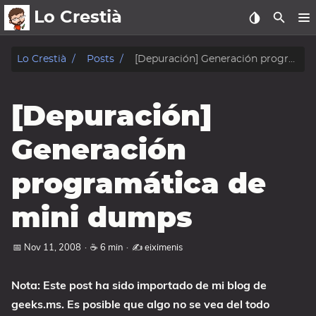
Lo Crestià
posts
Lo Crestià
Posts
[Depuración] Generación programática de mini dumps
charlas
[Depuración]
fotos
Generación
charlas
programática de
oss
mini dumps
sobre
Mis Cursos
📅 Nov 11, 2008
·
☕ 6 min
·
✍️ eiximenis
Mí
Nota: Este post ha sido importado de mi blog de
geeks.ms. Es posible que algo no se vea del todo