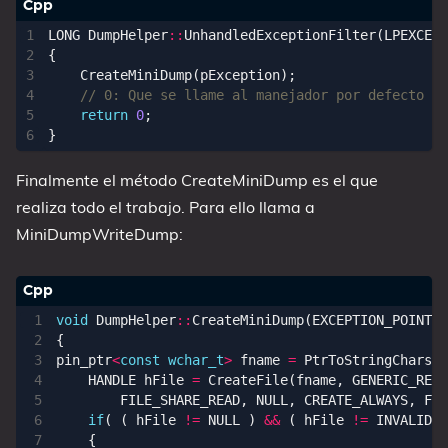
LONG
DumpHelper
::
UnhandledExceptionFilter
(
LPEXCEPT
{
CreateMiniDump
(
pException
);
return
0
;
}
Finalmente el método CreateMiniDump es el que
realiza todo el trabajo. Para ello llama a
MiniDumpWriteDump:
void
DumpHelper
::
CreateMiniDump
(
EXCEPTION_POINTER
{
pin_ptr
<
const
wchar_t
>
fname
=
PtrToStringChars
(
n
HANDLE
hFile
=
CreateFile
(
fname
,
GENERIC_READ
FILE_SHARE_READ
,
NULL
,
CREATE_ALWAYS
,
FIL
if
(
(
hFile
!=
NULL
)
&&
(
hFile
!=
INVALID_H
{