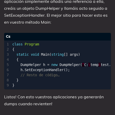
aplicación simplemente añadís una referencia a ella,
creáis un objeto DumpHelper y llamáis acto seguido a
SetExceptionHandler. El mejor sitio para hacer esto es
en vuestro método Main:
class
Program
{
static
void
Main
(
string
[]
args
)
{
DumpHelper
h
=
new
DumpHelper
(
“
C
:
\
temp
\
test
.
dm
h
.
SetExceptionHandler
();
}
}
Listos! Con esto vuestras aplicaciones ya generarán
dumps cuando revienten!