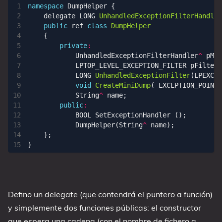
namespace
DumpHelper
{
delegate
LONG
UnhandledExceptionFilterHandler
public
ref
class
DumpHelper
{
private
:
UnhandledExceptionFilterHandler
^
pMan
LPTOP_LEVEL_EXCEPTION_FILTER
pFilter
;
LONG
UnhandledExceptionFilter
(
LPEXCEP
void
CreateMiniDump
(
EXCEPTION_POINTE
String
^
name
;
public
:
BOOL
SetExceptionHandler
();
DumpHelper
(
String
^
name
);
};
}
Defino un delegate (que contendrá el puntero a función)
y simplemente dos funciones públicas: el constructor
que espera una cadena (con el nombre de fichero a