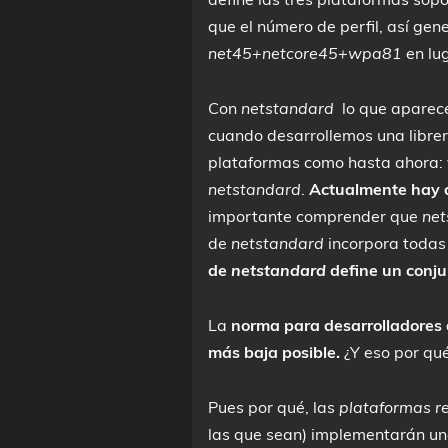
que el número de perfil, así ge
net45+netcore45+wpa81
en lug
Con
netstandard
lo que aparec
cuando desarrollemos una librer
plataformas como hasta ahora: 
netstandard
.
Actualmente hay d
importante comprender que
net
de
netstandard
incorpora todas 
de
netstandard
define un conj
La
norma para desarrolladores d
más baja posible.
¿Y eso por qu
Pues por qué, las
plataformas r
las que sean) implementarán u