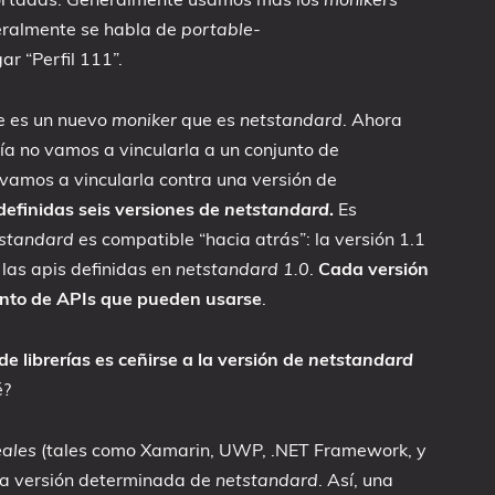
neralmente se habla de
portable-
ar “Perfil 111”.
e es un nuevo
moniker
que es
netstandard
. Ahora
ía no vamos a vincularla a un conjunto de
vamos a vincularla contra una versión de
efinidas seis versiones de
netstandard
.
Es
standard
es compatible “hacia atrás”: la versión 1.1
las apis definidas en
netstandard 1.0
.
Cada versión
unto de APIs que pueden usarse
.
e librerías es ceñirse a la versión de
netstandard
é?
eales
(tales como Xamarin, UWP, .NET Framework, y
na versión determinada de
netstandard
. Así, una