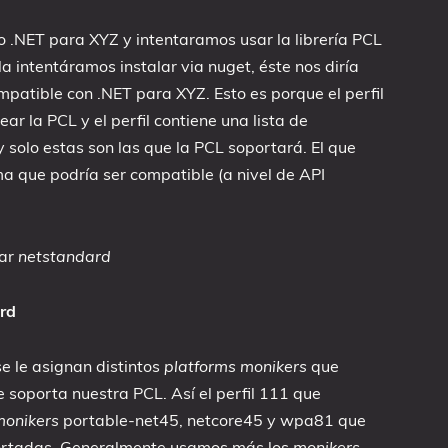
o .NET para XYZ y intentaramos usar la librería PCL
 intentáramos instalar via nuget, éste nos diría
mpatible con .NET para XYZ. Esto es porque el perfil
ear la PCL y el perfil contiene una lista de
 solo estas son las que la PCL soportará. El que
ma que podría ser compatible (a nivel de API
nar
netstandard
rd
e le asignan distintos
platforms monikers
que
 soporta nuestra PCL. Así el perfil 111 que
monikers
portable-net45, netcore45 y wpa81 que
portadas. Generalmente usamos más los
monikers