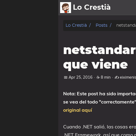
Lo Crestià
posts
Lo Crestià
Posts
netstanda
charlas
netstandar
fotos
que viene
charlas
📅 Apr 25, 2016
·
☕ 8 min
·
✍️ eiximeni
oss
sobre
Nota: Este post ha sido importa
se vea del todo "correctamente
Mis Cursos
original aquí
Mí
Cuando .NET salió, las cosas era
.NET Framework, así que como 