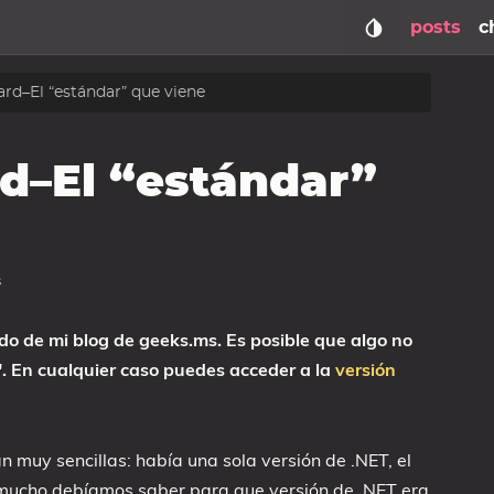
posts
c
rd–El “estándar” que viene
d–El “estándar”
s
do de mi blog de geeks.ms. Es posible que algo no
". En cualquier caso puedes acceder a la
versión
n muy sencillas: había una sola versión de .NET, el
mucho debíamos saber para que versión de .NET era