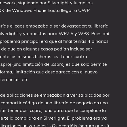
work, siguiendo por Silverlight y luego las
SDK de Windows Phone hasta llegar a UWP.
erías el caos empezaba a ser devastador: tu librería
ilverlight y ya puestos para WP7.5 y WP8. Pues ahí
problema principal era que al final tenías 4 binarios
 de que en algunos casos podían incluso ser
nte los mismos ficheros .cs. Tener cuatro
sproj (una limitación de .csproj es que solo permite
forma, limitación que desaparece con el nuevo
eferencias, etc.
s de aplicaciones se empezaban a ver salpicados por
compartir código de una librería de negocio en una
ías tener dos .csproj, uno para que te compilase la
e te la compilara en Silverlight. El problema era ya
licaciones universales”. ¿Os acordáis (seguro que sí)