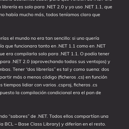
 librería es solo para .NET 2.0 y yo uso .NET 1.1, que
 no había mucho más, todos teníamos claro que
rías el mundo no era tan sencillo: si uno quería
ría que funcionara tanto en .NET 1.1 como en .NET
 que era compilarla solo para .NET 1.1. O podía tener
na para .NET 2.0 (aprovechando todas sus ventajas) y
bas. Tener “dos librerías” es tal y como suena: dos
partir más o menos código (ficheros .cs) en función
 tiempos lidiar con varios .csproj, ficheros .cs
puesto la compilación condicional era el pan de
endo “sabores” de .NET. Todos ellos compartían una
a BCL – Base Class Library) y diferían en el resto.