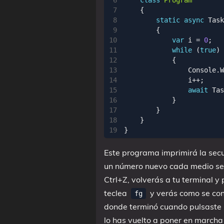
class
Program
{
static
async
Task
{
var
i
=
0
;
while
(
true
)
{
Console
.
W
i
++;
await
Tas
}
}
}
}
Este programa imprimirá la sec
un número nuevo cada medio seg
Ctrl+Z, volverás a tu terminal y
teclea
y verás como se cont
fg
donde terminó cuando pulsaste C
lo has vuelto a poner en marcha