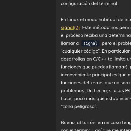
configuración del terminal.
En Linux el modo habitual de in
signal(2)
. Este método nos perm
el proceso reciba una determina
llamar a
pero el probl
signal
“cualquier código”. En particula
desarrollas en C/C++ te limita u
funciones que puedes llamaar), p
inconveniente principal es que 
funciones del kernel que no son 
problemas. De hecho, si usas P/
hacer poco más que establecer v
“zona peligrosa”.
Bueno, al turrón: en mi caso te
con el terminal, así que me inte