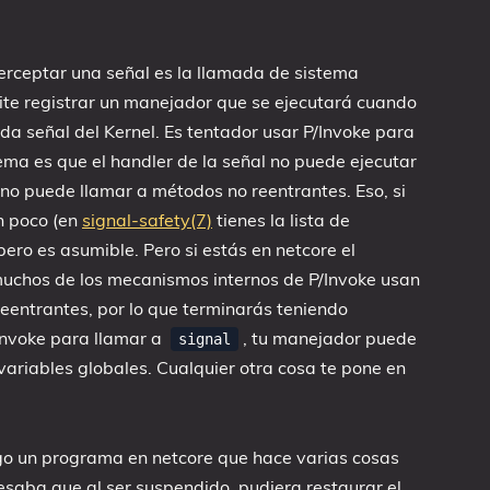
terceptar una señal es la llamada de sistema
ite registrar un manejador que se ejecutará cuando
da señal del Kernel. Es tentador usar P/Invoke para
ema es que el handler de la señal no puede ejecutar
r no puede llamar a métodos no reentrantes. Eso, si
n poco (en
signal-safety(7)
tienes la lista de
ero es asumible. Pero si estás en netcore el
muchos de los mecanismos internos de P/Invoke usan
reentrantes, por lo que terminarás teniendo
Invoke para llamar a
, tu manejador puede
signal
ariables globales. Cualquier otra cosa te pone en
ngo un programa en netcore que hace varias cosas
resaba que al ser suspendido, pudiera restaurar el