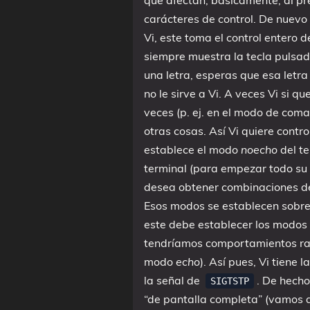
que afectan, básicamente, al pre
carácteres de control. De nuevo 
Vi, este toma el control entero d
siempre muestra la tecla pulsa
una letra, esperas que esa letr
no le sirve a Vi. A veces Vi si 
veces (p. ej. en el modo de coma
otras cosas. Así Vi quiere contr
establece el modo
noecho
del te
terminal (para empezar todo su 
desea obtener combinaciones de 
Esos modos se establecen sobre 
este debe establecer los modos 
tendríamos comportamientos raros
modo
echo
). Así pues, Vi tiene 
la señal de
. De hecho
SIGTSTP
“de pantalla completa” (vamos