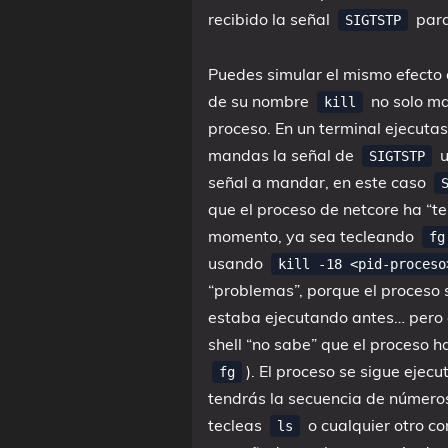
recibido la señal
para
SIGTSTP
Puedes simular el mismo efecto
de su nombre
no solo ma
kill
proceso. En un terminal ejecutas 
mandas la señal de
u
SIGTSTP
señal a mandar, en este caso
que el proceso de netcore ha “te
momento, ya sea tecleando
fg
usando
kill -18 <pid-proceso
“problemas”, porque el proceso 
estaba ejecutando antes… pero es
shell “no sabe” que el proceso 
). El proceso se sigue ejec
fg
tendrás la secuencia de números 
tecleas
o cualquier otro co
ls