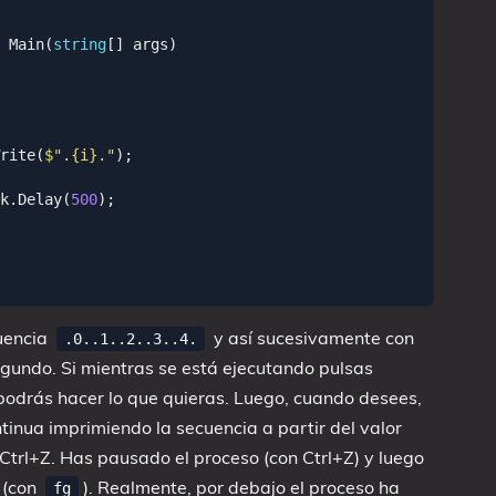
Main
(
string
[]
args
)
rite
(
$".{i}."
);
k
.
Delay
(
500
);
uencia
y así sucesivamente con
.0..1..2..3..4.
undo. Si mientras se está ejecutando pulsas
 podrás hacer lo que quieras. Luego, cuando desees,
inua imprimiendo la secuencia a partir del valor
trl+Z. Has pausado el proceso (con Ctrl+Z) y luego
 (con
). Realmente, por debajo el proceso ha
fg