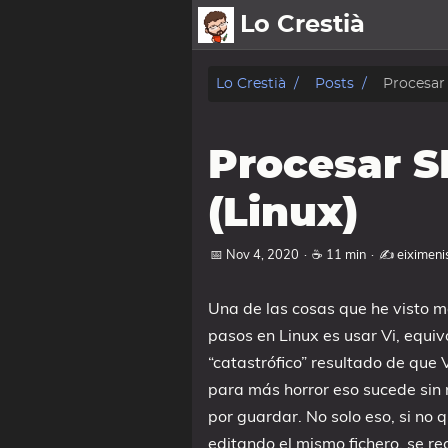
Lo Crestià
posts
Lo Crestià
Posts
Procesar
charlas
Procesar S
fotos
(Linux)
charlas
📅 Nov 4, 2020
·
☕ 11 min
·
✍️ eiximeni
oss
sobre
Una de las cosas que he visto 
pasos en Linux es usar Vi, equi
Mis Cursos
“catastrófico” resultado de que
Mí
para más horror eso sucede sin 
por guardar. No solo eso, si no q
editando el mismo fichero, se re