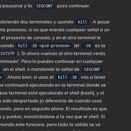
 pausarse y la
para continuar.
SIGCONT
 abriendo dos terminales y usando
. A pesar
kill
ta procesos, si no que manda cualquier señal a un
el proyecto de consola, y en el otro terminal le
sando
(el
es la
kill -20 <pid-proceso>
-20
). Si ahora vuelves al otro terminal verás
SIGTSTP
rminado”. Pero lo puedes continuar en cualquier
en el shell, o mandando la señal de
SIGCONT
. Ahora bien, si usas el
vas a tener
>
kill -18
se continuará ejecutando en la terminal donde se
a terminal está ejecutando el shell (bash), y el
ha sido despertado (a diferencia de cuando usas
utando, pero en segundo plano. El resultado es que
y puntos, monstrándose a la vez que el shell. Si
mando este funciona, pero toda la salida se ve