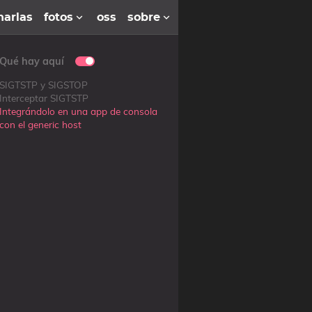
harlas
fotos
oss
sobre
Qué hay aquí
SIGTSTP y SIGSTOP
Interceptar SIGTSTP
Integrándolo en una app de consola
con el generic host