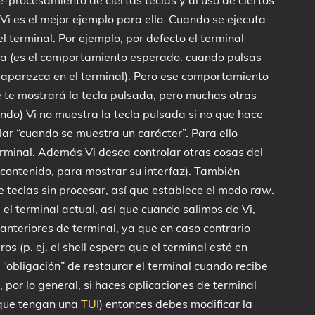
-procesamiento de ciertas teclas y al uso de ciertos
Vi es el mejor ejemplo para ello. Cuando se ejecuta
el terminal. Por ejemplo, por defecto el terminal
da (es el comportamiento esperado: cuando pulsas
a aparezca en el terminal). Pero ese comportamiento
que te mostrará la tecla pulsada, pero muchas otras
ndo) Vi no muestra la tecla pulsada si no que hace
olar “cuando se muestra un carácter”. Para ello
rminal. Además Vi desea controlar otras cosas del
contenido, para mostrar su interfaz). También
teclas sin procesar, así que establece el modo
raw
.
el terminal actual, así que cuando salimos de Vi,
anteriores de terminal, ya que en caso contrario
 (p. ej. el shell espera que el terminal esté en
la “obligación” de restaurar el terminal cuando recibe
, por lo general, si haces aplicaciones de terminal
 que tengan una
TUI
) entonces debes modificar la