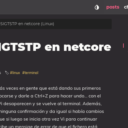
posts
c
 SIGTSTP en netcore (Linux)
IGTSTP en netcore
s
🏷️
#linux
#terminal
más veces en gente que está dando sus primeros
vocarse y darle a Ctrl+Z para hacer undo… con el
 Vi desaparecen y se vuelve al terminal. Además,
ninguna confirmación y da igual si había cambios
ue si luego se inicia otra vez Vi para continuar
cibe un mensjae de error de que el fichero está