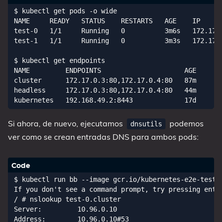
$ kubectl get pods -o wide

NAME     READY   STATUS    RESTARTS   AGE    IP      
test-0   1/1     Running   0          3m6s   172.17.0
test-1   1/1     Running   0          3m3s   172.17.0
$ kubectl get endpoints

NAME         ENDPOINTS                     AGE

cluster      172.17.0.3:80,172.17.0.4:80   87m

headless     172.17.0.3:80,172.17.0.4:80   44m

Si ahora, de nuevo, ejecutamos
podemos
dnsutils
ver como se crean entradas DNS para ambos pods:
$ kubectl run bb --image gcr.io/kubernetes-e2e-test-i
If you don't see a command prompt, try pressing enter
/ # nslookup test-0.cluster

Server:         10.96.0.10

Address:        10.96.0.10#53
