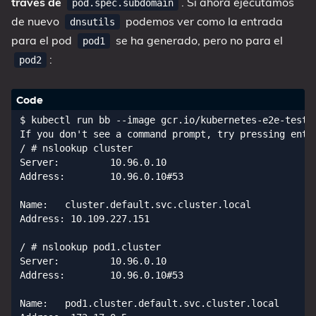
través de
. Si ahora ejecutamos
pod.spec.subdomain
de nuevo
podemos ver como la entrada
dnsutils
para el pod
se ha generado, pero no para el
pod1
:
pod2
$ kubectl run bb --image gcr.io/kubernetes-e2e-test-i
If you don't see a command prompt, try pressing enter
/ # nslookup cluster

Server:         10.96.0.10

Address:        10.96.0.10#53

Name:   cluster.default.svc.cluster.local

Address: 10.109.227.151

/ # nslookup pod1.cluster

Server:         10.96.0.10

Address:        10.96.0.10#53

Name:   pod1.cluster.default.svc.cluster.local
