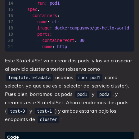
run
:
pod1
spec
:
containers
:
- 
name
:
ctr
image
:
dockercampusmvp/go-hello-world
ports
:
- 
containerPort
:
80
name
:
http
Este
StatefulSet
va a crear dos pods, y los va a asociar
al servicio
cluster
anterior (observa como
usamos
como
template.metadata
run: pod1
selector, ya que ese es el selector del servicio
cluster
).
Pues bien, borramos los pods
y
, y
pod1
pod2
creamos este StatefulSet. Ahora tendremos dos pods
(
y
) y ambos estaran bajo los
test-0
test-1
endpoints de
:
cluster