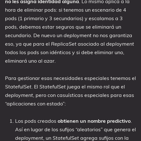
no les asigna identidad alguna
. Lo mismo aplica a la
hora de eliminar pods: si tenemos un escenario de 4
pods (1 primario y 3 secundarios) y escalamos a 3
pods, debemos estar seguros que se eliminará un
secundario. De nuevo un
deployment
no nos garantiza
eso, ya que para el
ReplicaSet
asociado al
deployment
todos los pods son idénticos y si debe eliminar uno,
eliminará uno al azar.
Para gestionar esas necesidades especiales tenemos el
StatefulSet
. El
StatefulSet
juega el mismo rol que el
deployment
, pero con casuísticas especiales para esas
“aplicaciones con estado”:
Los pods creados
obtienen un nombre predictivo
.
Así en lugar de los sufijos “aleatorios” que genera el
deployment
, un
StatefulSet
agrega sufijos con la