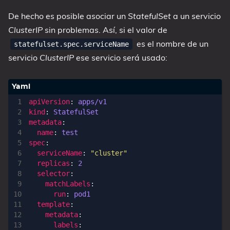
De hecho es posible asociar un
StatefulSet
a un servicio
ClusterIP
sin problemas. Así, si el valor de
es el nombre de un
statefulset.spec.serviceName
servicio
ClusterIP
ese servicio será usado:
apiVersion
:
apps/v1
kind
:
StatefulSet
metadata
:
name
:
test
spec
:
serviceName
:
"cluster"
replicas
:
2
selector
:
matchLabels
:
run
:
pod1
template
:
metadata
:
labels
: