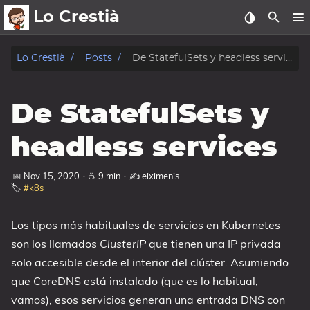
Lo Crestià
posts
Lo Crestià
Posts
De StatefulSets y headless services
charlas
De StatefulSets y
fotos
headless services
charlas
📅 Nov 15, 2020
·
☕ 9 min
·
✍️ eiximenis
oss
🏷️
#k8s
sobre
Los tipos más habituales de servicios en Kubernetes
Mis Cursos
son los llamados
ClusterIP
que tienen una IP privada
Mí
solo accesible desde el interior del clúster. Asumiendo
que CoreDNS está instalado (que es lo habitual,
vamos), esos servicios generan una entrada DNS con