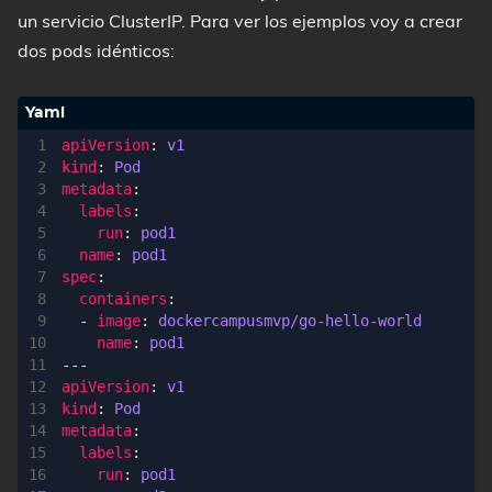
un servicio ClusterIP. Para ver los ejemplos voy a crear
dos pods idénticos:
apiVersion
:
v1
kind
:
Pod
metadata
:
labels
:
run
:
pod1
name
:
pod1
spec
:
containers
:
- 
image
:
dockercampusmvp/go-hello-world
name
:
pod1
---
apiVersion
:
v1
kind
:
Pod
metadata
:
labels
:
run
:
pod1