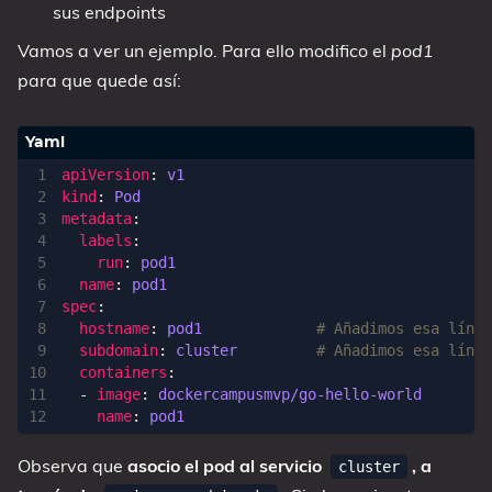
sus endpoints
Vamos a ver un ejemplo. Para ello modifico el
pod1
para que quede así:
apiVersion
:
v1
kind
:
Pod
metadata
:
labels
:
run
:
pod1
name
:
pod1
spec
:
hostname
:
pod1            
# Añadimos esa línea
subdomain
:
cluster        
# Añadimos esa línea
containers
:
- 
image
:
dockercampusmvp/go-hello-world
name
:
pod1
Observa que
asocio el pod al servicio
, a
cluster