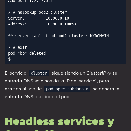
Address: 172.17.0.5

/ # nslookup pod2.cluster

Server:         10.96.0.10

Address:        10.96.0.10#53

** server can't find pod2.cluster: NXDOMAIN

/ # exit

pod "bb" deleted

El servicio
sigue siendo un
ClusterIP
(y su
cluster
entrada DNS solo nos da la IP del servicio), pero
gracias al uso de
se genera la
pod.spec.subdomain
entrada DNS asociada al pod.
Headless services y