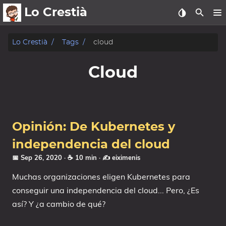
Lo Crestià
posts
Lo Crestià
Tags
cloud
charlas
Cloud
fotos
charlas
Opinión: De Kubernetes y
oss
independencia del cloud
sobre
📅 Sep 26, 2020
· ☕ 10 min
·
✍️ eiximenis
Mis Cursos
Muchas organizaciones eligen Kubernetes para
conseguir una independencia del cloud... Pero, ¿Es
Mí
así? Y ¿a cambio de qué?